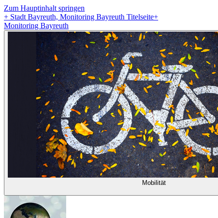
Zum Hauptinhalt springen
+
Stadt Bayreuth, Monitoring Bayreuth Titelseite
+
Monitoring Bayreuth
Mobilität