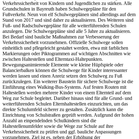
Verkehrssicherheit von Kindern und Jugendlichen zu stärken. Alle
Grundschulen in Bayreuth haben Schulwegepläne für den
Fußverkehr. Neun von elf Schulwegeplänen sind allerdings auf dem
Stand von 2017 und sind daher zu aktualisieren. Des Weiteren sind
Fuß- und Radschulwegepläne für alle weiterführenden Schulen
anzulegen. Die Schulwegepläne sind alle 5 Jahre zu aktualisieren.
Bei Bedarf sind bauliche Maßnahmen zur Verbesserung der
Verkehrssicherheit vorzunehmen. Offizielle Schulwege sollen
einheitlich und pflegeleicht gestaltet werden, etwa mit farblichen
Markierungen oder Piktogrammen auf wichtigen Abschnitten wie
zwischen Haltestellen und Elterntaxi-Haltepunkten.
Bewegungsanimierende Elemente wie kleine Hüpfspiele oder
Balancierbalken können die Schulwege für Kinder interessanter
werden lassen und einen Anreiz setzen den Schulweg zu Fuß
zurückzulegen. Ein weiterer Baustein für sichere Schulwege ist die
Einführung eines Walking-Bus-Systems. Auf festen Routen mit
Haltestellen werden mehrere Kinder von einem Elternteil auf dem
Weg zur Schule begleitet. Darüber hinaus sind für alle Grund- und
weiterführenden Schulen Elternhaltestellen einzurichten, um das
direkte Schulumfeld sicherer zu gestalten. Zusätzlich kann die
Einrichtung von Schulstraßen geprüft werden. Aufgrund der hohen
Anzahl an einpendelnden Schulkindern sind die
Haltestellenumfelder sowie die Wege zur Schule auf ihre
Verkehrssicherheit zu prüfen und ggf. bauliche Anpassungen
vorzunehmen. Ziel ist es, neben der Erhöhung der