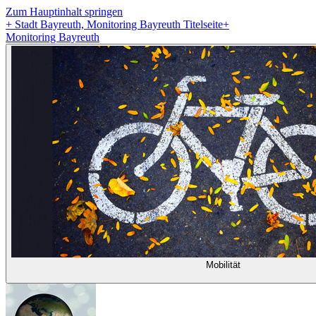
Zum Hauptinhalt springen
+
Stadt Bayreuth, Monitoring Bayreuth Titelseite
+
Monitoring Bayreuth
Mobilität