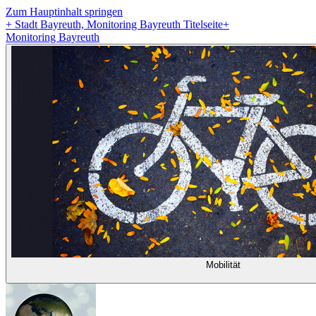
Zum Hauptinhalt springen
+
Stadt Bayreuth, Monitoring Bayreuth Titelseite
+
Monitoring Bayreuth
Mobilität