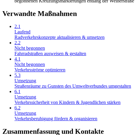
begonnenen Kreuzungsmarkierungen entlang der Weiherstraße m
Verwandte Maßnahmen
2.1
Laufend
Radverkehrskonzepte aktualisieren & umsetzen
2.2
Nicht begonnen
Fahrradstraßen ausweisen & gestalten
4.1
Nicht begonnen
Verkehrsströme optimieren
5.3
Umsetzung
Straßenräume zu Gunsten des Umweltverbundes umgestalten
6.1
Umsetzung
Verkehrssicherheit von Kindern & Jugendlichen stärken
6.2
Umsetzung
Verkehrsberuhigung fördern & organisieren
Zusammenfassung und Kontakte