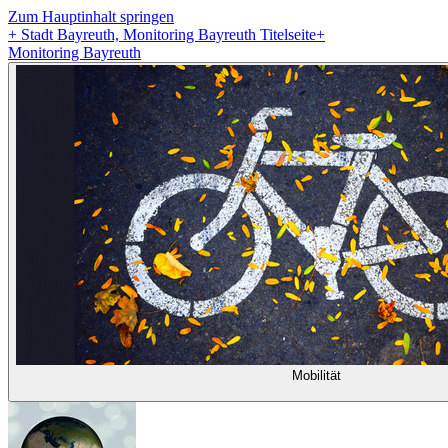
Zum Hauptinhalt springen
+
Stadt Bayreuth, Monitoring Bayreuth Titelseite
+
Monitoring Bayreuth
Mobilität