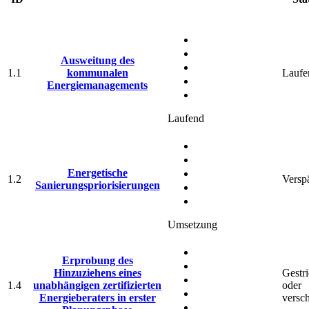
Ausweitung des
1.1
kommunalen
Laufe
Energiemanagements
Laufend
Energetische
1.2
Verspä
Sanierungspriorisierungen
Umsetzung
Erprobung des
Hinzuziehens eines
Gestr
1.4
unabhängigen zertifizierten
oder
Energieberaters in erster
versc