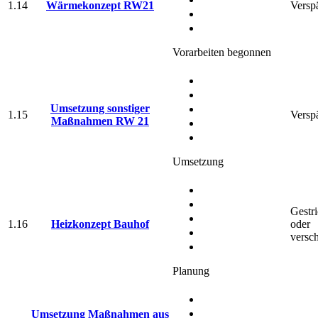
1.14
Wärmekonzept RW21
Verspä
Vorarbeiten begonnen
Umsetzung sonstiger
1.15
Verspä
Maßnahmen RW 21
Umsetzung
Gestr
1.16
Heizkonzept Bauhof
oder
versc
Planung
Umsetzung Maßnahmen aus