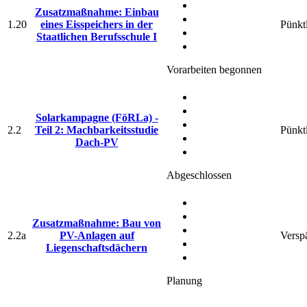
Zusatzmaßnahme: Einbau
1.20
eines Eisspeichers in der
Pünkt
Staatlichen Berufsschule I
Vorarbeiten begonnen
Solarkampagne (FöRLa) -
2.2
Teil 2: Machbarkeitsstudie
Pünkt
Dach-PV
Abgeschlossen
Zusatzmaßnahme: Bau von
2.2a
PV-Anlagen auf
Verspä
Liegenschaftsdächern
Planung