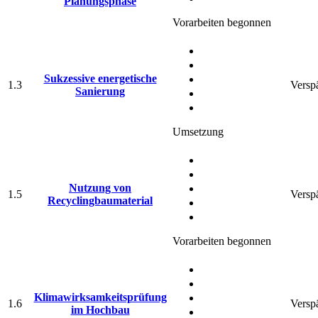
Planungsphase
Vorarbeiten begonnen
Sukzessive energetische
1.3
Verspä
Sanierung
Umsetzung
Nutzung von
1.5
Verspä
Recyclingbaumaterial
Vorarbeiten begonnen
Klimawirksamkeitsprüfung
1.6
Verspä
im Hochbau