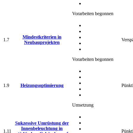
Vorarbeiten begonnen
Mindestkriterien in
1.7
Verspä
Neubauprojekten
Vorarbeiten begonnen
1.9
Heizungsoptimierung
Pünkt
Umsetzung
Sukzessive Umrüstung der
Innenbeleuchtung in
1.11
Pünkt