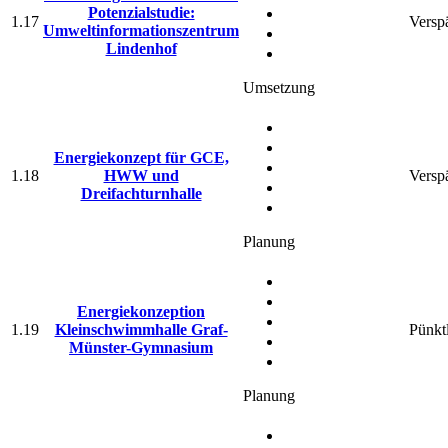
Potenzialstudie:
1.17
Verspä
Umweltinformationszentrum
Lindenhof
Umsetzung
Energiekonzept für GCE,
1.18
HWW und
Verspä
Dreifachturnhalle
Planung
Energiekonzeption
1.19
Kleinschwimmhalle Graf-
Pünkt
Münster-Gymnasium
Planung