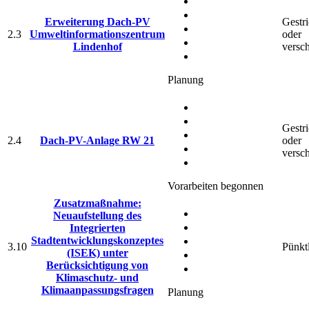
Erweiterung Dach-PV
Gestr
2.3
Umweltinformationszentrum
oder
Lindenhof
versc
Planung
Gestr
2.4
Dach-PV-Anlage RW 21
oder
versc
Vorarbeiten begonnen
Zusatzmaßnahme:
Neuaufstellung des
Integrierten
Stadtentwicklungskonzeptes
3.10
Pünkt
(ISEK) unter
Berücksichtigung von
Klimaschutz- und
Klimaanpassungsfragen
Planung