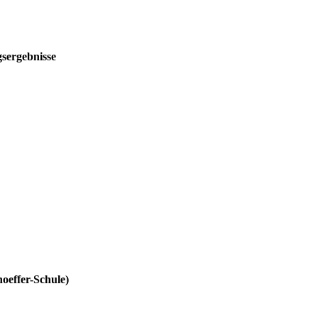
gsergebnisse
oeffer-Schule)