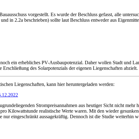
Bauausschuss vorgestellt. Es wurde der Beschluss gefasst, alle unter
d in 2.2a beschrieben) sollte laut Beschluss entweder aus Eigenmittel
noch ein erhebliches PV-Ausbaupotenzial. Daher wollen Stadt und L
ige Erschließung des Solarpotenzials der eigenen Liegenschaften abzielt.
tischen Liegenschaften, kann hier heruntergeladen werden:
6.12.2022
zugrundeliegenden Strompreisannahmen aus heutiger Sicht nicht mehr h
t pro Kilowattstunde realistische Werte waren. Mit den wieder gesu
 nur eingeschränkt aussagekräftig. Dennoch ist die Studie weiterhin w