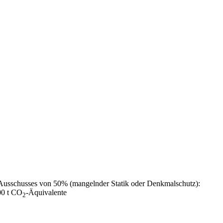
 Ausschusses von 50% (mangelnder Statik oder Denkmalschutz):
00 t CO
-Äquivalente
2