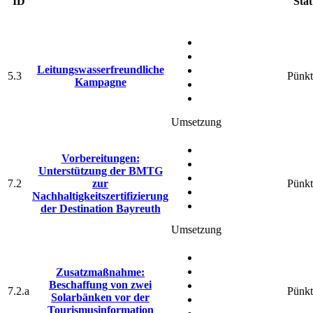
ID
Stat
Leitungswasserfreundliche
5.3
Pünkt
Kampagne
Umsetzung
Vorbereitungen:
Unterstützung der BMTG
7.2
zur
Pünkt
Nachhaltigkeitszertifizierung
der Destination Bayreuth
Umsetzung
Zusatzmaßnahme:
Beschaffung von zwei
7.2.a
Pünkt
Solarbänken vor der
Tourismusinformation