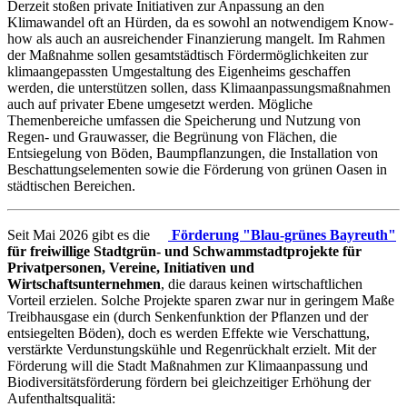
Derzeit stoßen private Initiativen zur Anpassung an den
Klimawandel oft an Hürden, da es sowohl an notwendigem Know-
how als auch an ausreichender Finanzierung mangelt. Im Rahmen
der Maßnahme sollen gesamtstädtisch Fördermöglichkeiten zur
klimaangepassten Umgestaltung des Eigenheims geschaffen
werden, die unterstützen sollen, dass Klimaanpassungsmaßnahmen
auch auf privater Ebene umgesetzt werden. Mögliche
Themenbereiche umfassen die Speicherung und Nutzung von
Regen- und Grauwasser, die Begrünung von Flächen, die
Entsiegelung von Böden, Baumpflanzungen, die Installation von
Beschattungselementen sowie die Förderung von grünen Oasen in
städtischen Bereichen.
Seit Mai 2026 gibt es die
Förderung "Blau-grünes Bayreuth"
für freiwillige Stadtgrün- und Schwammstadtprojekte für
Privatpersonen, Vereine, Initiativen und
Wirtschaftsunternehmen
, die daraus keinen wirtschaftlichen
Vorteil erzielen. Solche Projekte sparen zwar nur in geringem Maße
Treibhausgase ein (durch Senkenfunktion der Pflanzen und der
entsiegelten Böden), doch es werden Effekte wie Verschattung,
verstärkte Verdunstungskühle und Regenrückhalt erzielt. Mit der
Förderung will die Stadt Maßnahmen zur Klimaanpassung und
Biodiversitätsförderung fördern bei gleichzeitiger Erhöhung der
Aufenthaltsqualitä: