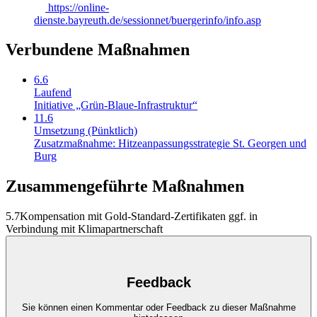
https://online-
dienste.bayreuth.de/sessionnet/buergerinfo/info.asp
Verbundene Maßnahmen
6.6
Laufend
Initiative „Grün-Blaue-Infrastruktur“
11.6
Umsetzung (Pünktlich)
Zusatzmaßnahme: Hitzeanpassungsstrategie St. Georgen und
Burg
Zusammengeführte Maßnahmen
5.7
Kompensation mit Gold-Standard-Zertifikaten ggf. in
Verbindung mit Klimapartnerschaft
Feedback
Sie können einen Kommentar oder Feedback zu dieser Maßnahme