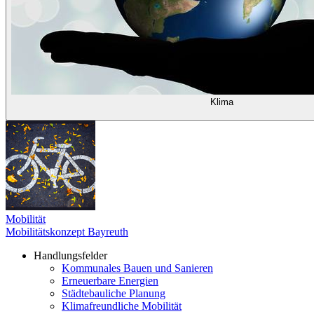
Klima
Mobilität
Mobilitätskonzept Bayreuth
Handlungsfelder
Kommunales Bauen und Sanieren
Erneuerbare Energien
Städtebauliche Planung
Klimafreundliche Mobilität