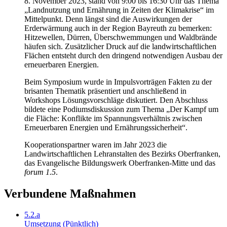
8. November 2023, stand von 9:00 bis 16:30 Uhr das Thema
„Landnutzung und Ernährung in Zeiten der Klimakrise“ im
Mittelpunkt. Denn längst sind die Auswirkungen der
Erderwärmung auch in der Region Bayreuth zu bemerken:
Hitzewellen, Dürren, Überschwemmungen und Waldbrände
häufen sich. Zusätzlicher Druck auf die landwirtschaftlichen
Flächen entsteht durch den dringend notwendigen Ausbau der
erneuerbaren Energien.
Beim Symposium wurde in Impulsvorträgen Fakten zu der
brisanten Thematik präsentiert und anschließend in
Workshops Lösungsvorschläge diskutiert. Den Abschluss
bildete eine Podiumsdiskussion zum Thema „Der Kampf um
die Fläche: Konflikte im Spannungsverhältnis zwischen
Erneuerbaren Energien und Ernährungssicherheit“.
Kooperationspartner waren im Jahr 2023 die
Landwirtschaftlichen Lehranstalten des Bezirks Oberfranken,
das Evangelische Bildungswerk Oberfranken-Mitte und das
forum 1.5
.
Verbundene Maßnahmen
5.2.a
Umsetzung (Pünktlich)