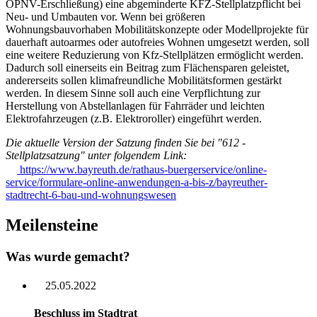
ÖPNV-Erschließung) eine abgeminderte KFZ-Stellplatzpflicht bei
Neu- und Umbauten vor. Wenn bei größeren
Wohnungsbauvorhaben Mobilitätskonzepte oder Modellprojekte für
dauerhaft autoarmes oder autofreies Wohnen umgesetzt werden, soll
eine weitere Reduzierung von Kfz-Stellplätzen ermöglicht werden.
Dadurch soll einerseits ein Beitrag zum Flächensparen geleistet,
andererseits sollen klimafreundliche Mobilitätsformen gestärkt
werden. In diesem Sinne soll auch eine Verpflichtung zur
Herstellung von Abstellanlagen für Fahrräder und leichten
Elektrofahrzeugen (z.B. Elektroroller) eingeführt werden.
Die aktuelle Version der Satzung finden Sie bei "612 -
Stellplatzsatzung" unter folgendem Link:
https://www.bayreuth.de/rathaus-buergerservice/online-
service/formulare-online-anwendungen-a-bis-z/bayreuther-
stadtrecht-6-bau-und-wohnungswesen
Meilensteine
Was wurde gemacht?
25.05.2022
Beschluss im Stadtrat