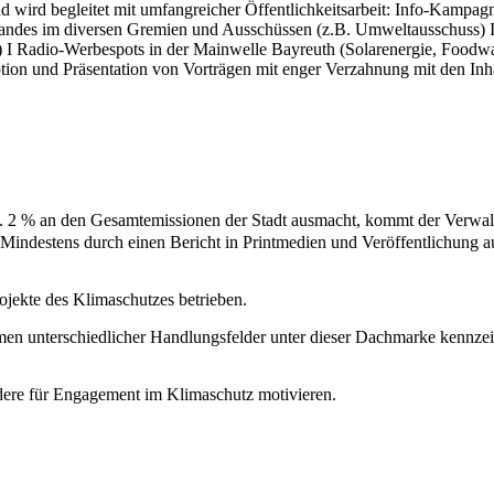
ird begleitet mit umfangreicher Öffentlichkeitsarbeit: Info-Kampagn
standes im diversen Gremien und Ausschüssen (z.B. Umweltausschuss) 
Radio-Werbespots in der Mainwelle Bayreuth (Solarenergie, Foodwaste,
on und Präsentation von Vorträgen mit enger Verzahnung mit den Inha
a. 2 % an den Gesamtemissionen der Stadt ausmacht, kommt der Verwalt
. Mindestens durch einen Bericht in Printmedien und Veröffentlichung
ojekte des Klimaschutzes betrieben.
n unterschiedlicher Handlungsfelder unter dieser Dachmarke kennzeic
ndere für Engagement im Klimaschutz motivieren.