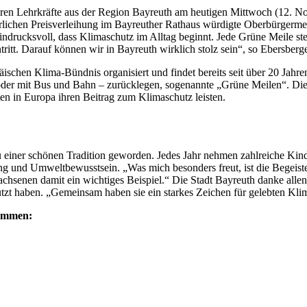
ren Lehrkräfte aus der Region Bayreuth am heutigen Mittwoch (12. Nov
erlichen Preisverleihung im Bayreuther Rathaus würdigte Oberbürgerm
ndrucksvoll, dass Klimaschutz im Alltag beginnt. Jede Grüne Meile st
ritt. Darauf können wir in Bayreuth wirklich stolz sein“, so Ebersberge
chen Klima-Bündnis organisiert und findet bereits seit über 20 Jahren
 oder mit Bus und Bahn – zurücklegen, sogenannte „Grüne Meilen“. Di
en in Europa ihren Beitrag zum Klimaschutz leisten.
zu einer schönen Tradition geworden. Jedes Jahr nehmen zahlreiche Ki
und Umweltbewusstsein. „Was mich besonders freut, ist die Begeister
rwachsenen damit ein wichtiges Beispiel.“ Die Stadt Bayreuth danke all
ützt haben. „Gemeinsam haben sie ein starkes Zeichen für gelebten Klim
nommen: